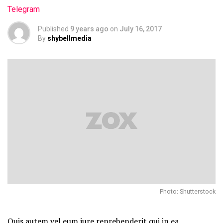
Telegram
Published
9 years ago
on
July 16, 2017
By
shybellmedia
Photo: Shutterstock
Quis autem vel eum iure reprehenderit qui in ea