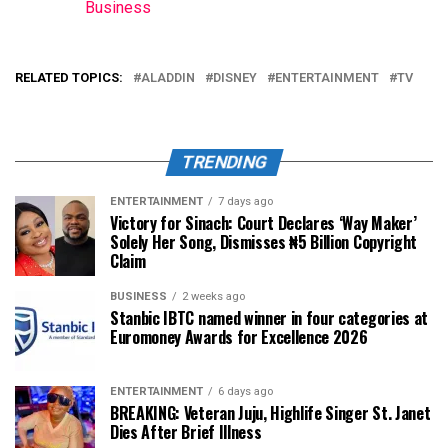
Business
In relation to
RELATED TOPICS:
ALADDIN
DISNEY
ENTERTAINMENT
TV
TRENDING
ENTERTAINMENT
7 days ago
Victory for Sinach: Court Declares ‘Way Maker’
Solely Her Song, Dismisses ₦5 Billion Copyright
Claim
BUSINESS
2 weeks ago
Stanbic IBTC named winner in four categories at
Euromoney Awards for Excellence 2026
ENTERTAINMENT
6 days ago
BREAKING: Veteran Juju, Highlife Singer St. Janet
Dies After Brief Illness